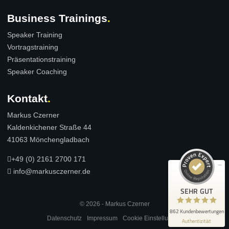
Business Trainings
Speaker Training
Vortragstraining
Präsentationstraining
Speaker Coaching
Kundenbewertungen und Erfahrungen zu
Markus Czerner
Kontakt
Markus Czerner
SEHR GUT
100%
Kaldenkichener Straße 44
Empfehlungen auf
41063 Mönchengladbach
ProvenExpert.com
4,94 / 5,00
+49 (0) 2161 2700 171
316
546
info@markusczerner.de
Bewertungen auf
Bewertungen von 5
ProvenExpert.com
anderen Quellen
SEHR GUT
© 2026 - Markus Czerner
Blick aufs ProvenExpert-Profil werfen
862 Kundenbewertungen
Datenschutz
Impressum
Cookie Einstellungen
Authentizität
9.8.2026