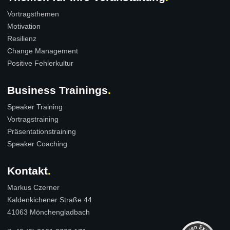
Vortragsthemen
Motivation
Resilienz
Change Management
Positive Fehlerkultur
Business Trainings
Speaker Training
Vortragstraining
Präsentationstraining
Speaker Coaching
Kundenbewertungen und Erfahrungen zu
Markus Czerner
Kontakt
Markus Czerner
SEHR GUT
100%
Kaldenkichener Straße 44
Empfehlungen auf
41063 Mönchengladbach
ProvenExpert.com
4,94 / 5,00