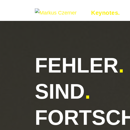
Keynotes
.
T
Skip to main content
FEHLER
.
SIND
.
FORTSCH