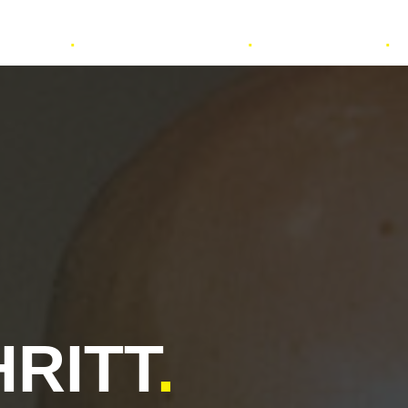
rainings
.
Bücher & Medien
.
Über Markus
.
RITT
.