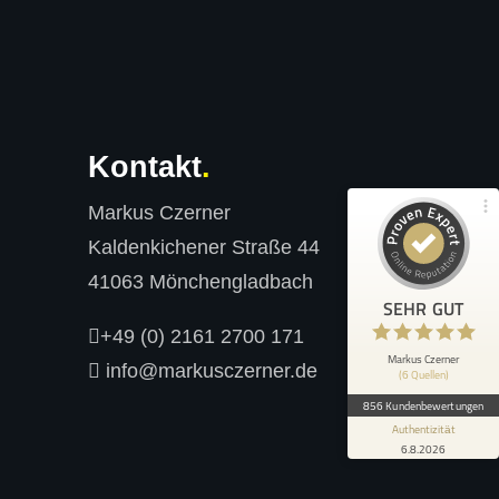
Kundenbewertungen und Erfahrungen zu
Markus Czerner
100%
SEHR GUT
Empfehlungen auf
ProvenExpert.com
4,94 / 5,00
Kontakt
543
313
Bewertungen von 5
Bewertungen auf
Markus Czerner
anderen Quellen
ProvenExpert.com
Kaldenkichener Straße 44
Blick aufs ProvenExpert-Profil werfen
41063 Mönchengladbach
SEHR GUT
Anonym
6.8.2026
+49 (0) 2161 2700 171
5
Herr Czerner hat eine hervorragende
Markus Czerner
info@markusczerner.de
(6 Quellen)
Motivations-Speech auf unserer Tagung
gehalten! Die Zusammenarbeit war v...
856 Kundenbewertungen
Authentizität
6.8.2026