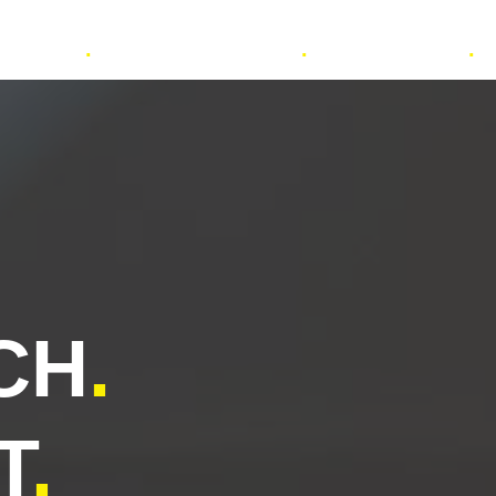
rainings
.
Bücher & Medien
.
Über Markus
.
CH
.
T
.