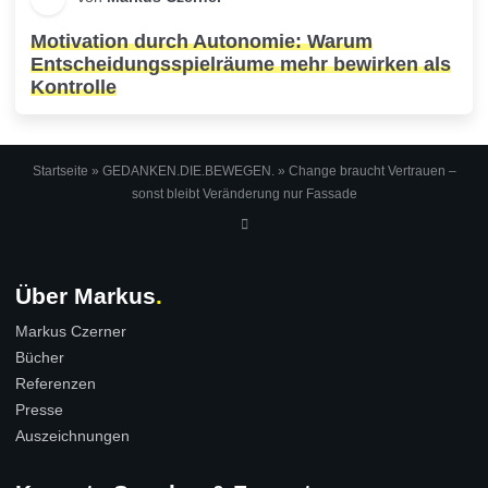
Motivation durch Autonomie: Warum
Entscheidungsspielräume mehr bewirken als
Kontrolle
Startseite
»
GEDANKEN.DIE.BEWEGEN.
»
Change braucht Vertrauen –
sonst bleibt Veränderung nur Fassade
Über Markus
Markus Czerner
Bücher
Referenzen
Presse
Auszeichnungen