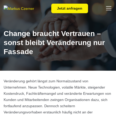
Skip to main content
Jetzt anfragen
Change braucht Vertrauen –
sonst bleibt Veränderung nur
Fassade
Veränderung gehört längst zum Normalzustand von
Unternehmen. Neue Technologien, volatile Märkte, steigender
Kostendruck, Fachkräftemangel und veränderte Erwartungen von
Kunden und Mitarbeitenden zwingen Organisationen dazu, sich
fortlaufend anzupassen. Dennoch scheitern
Veränderungsvorhaben erstaunlich häufig nicht an der