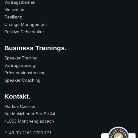
Vortragsthemen
Motivation
Resilienz
Change Management
Positive Fehlerkultur
Business Trainings
Speaker Training
Vortragstraining
Präsentationstraining
Speaker Coaching
Kundenbewertungen und Erfahrungen zu
Markus Czerner
Kontakt
Markus Czerner
SEHR GUT
100%
Kaldenkichener Straße 44
Empfehlungen auf
41063 Mönchengladbach
ProvenExpert.com
4,94 / 5,00
+49 (0) 2161 2700 171
314
543