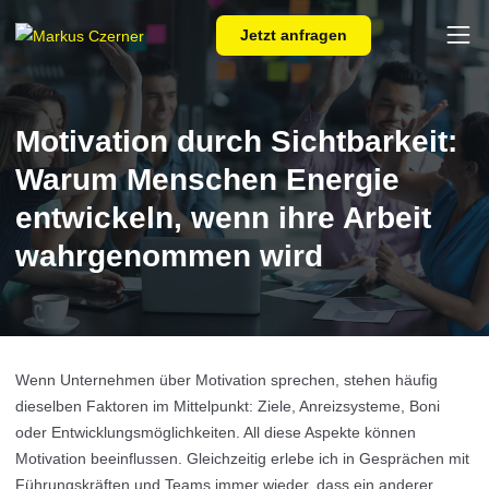
Skip to main content
Jetzt anfragen
Motivation durch Sichtbarkeit:
Warum Menschen Energie
entwickeln, wenn ihre Arbeit
wahrgenommen wird
Wenn Unternehmen über Motivation sprechen, stehen häufig
dieselben Faktoren im Mittelpunkt: Ziele, Anreizsysteme, Boni
oder Entwicklungsmöglichkeiten. All diese Aspekte können
Motivation beeinflussen. Gleichzeitig erlebe ich in Gesprächen mit
Führungskräften und Teams immer wieder, dass ein anderer