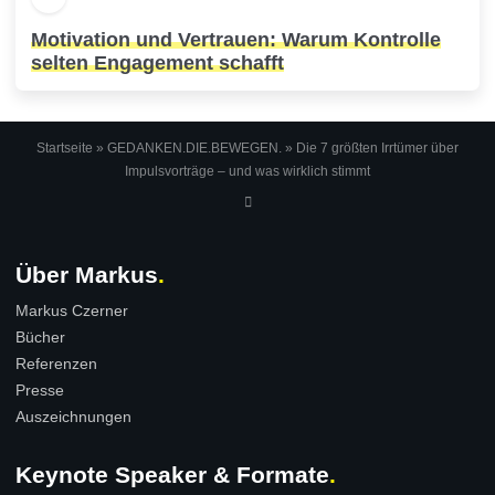
Motivation und Vertrauen: Warum Kontrolle
selten Engagement schafft
Startseite
»
GEDANKEN.DIE.BEWEGEN.
»
Die 7 größten Irrtümer über
Impulsvorträge – und was wirklich stimmt
Über Markus
Markus Czerner
Bücher
Referenzen
Presse
Auszeichnungen
Keynote Speaker & Formate