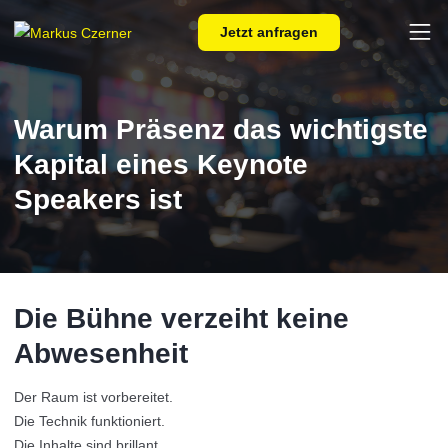
Skip to main content
Jetzt anfragen
Warum Präsenz das wichtigste
Kapital eines Keynote
Speakers ist
Die Bühne verzeiht keine
Abwesenheit
Der Raum ist vorbereitet.
Die Technik funktioniert.
Die Inhalte sind brillant.